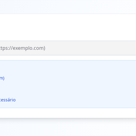
om)
cessário