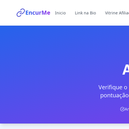
EncurMe
Inicio
Link na Bio
Vitrine Afili
Verifique o
pontuação,
An