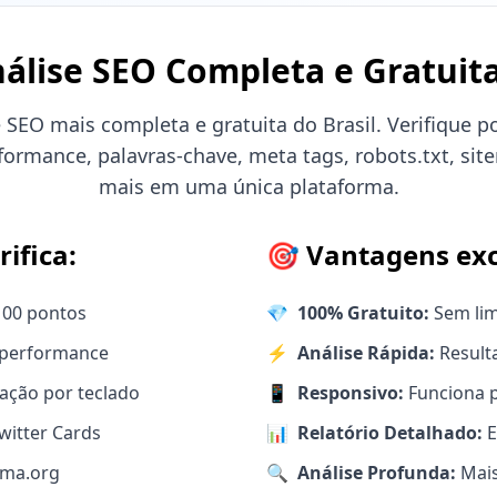
álise SEO Completa e Gratuit
 SEO mais completa e gratuita do Brasil. Verifique
erformance, palavras-chave, meta tags, robots.txt, sit
mais em uma única plataforma.
ifica:
🎯 Vantagens exc
100 pontos
💎
100% Gratuito:
Sem lim
e performance
⚡
Análise Rápida:
Result
ação por teclado
📱
Responsivo:
Funciona 
witter Cards
📊
Relatório Detalhado:
E
ema.org
🔍
Análise Profunda:
Mais