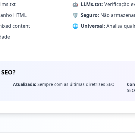
llms.txt
🤖
LLMs.txt:
Verificação e
manho HTML
🛡️
Seguro:
Não armazenamo
mixed content
🌐
Universal:
Analisa qual
idade
e SEO?
Atualizada:
Sempre com as últimas diretrizes SEO
Com
SEO